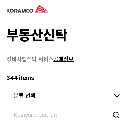
부동산신탁
정비사업
신탁 서비스
공매정보
344
items