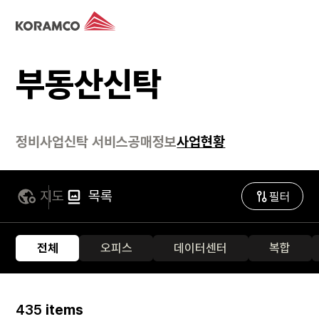
부동산신탁
정비사업
신탁 서비스
공매정보
사업현황
지도
목록
필터
전체
오피스
데이터센터
복합
435
items