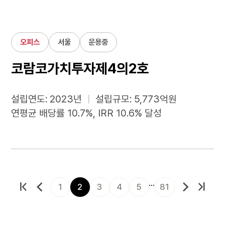
오피스
서울
운용중
코람코가치투자제4의2호
설립연도: 2023년
ㅣ
설립규모: 5,773억원
연평균 배당률 10.7%, IRR 10.6% 달성
…
1
2
3
4
5
81