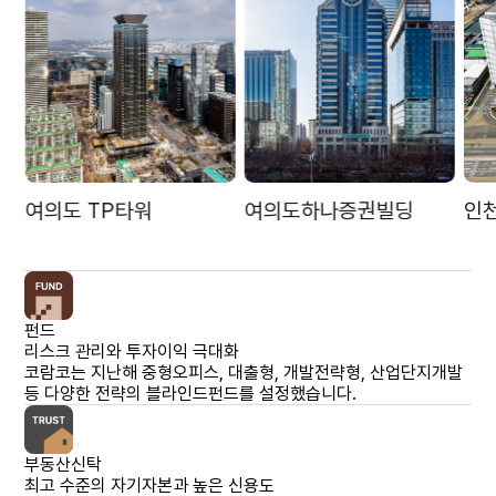
여의도 TP타워
여의도하나증권빌딩
인
최근 주요실적
최근 주요실적
펀드
리스크 관리와 투자이익 극대화
코람코는 지난해 중형오피스, 대출형, 개발전략형, 산업단지개발
등 다양한 전략의 블라인드펀드를 설정했습니다.
부동산신탁
최고 수준의 자기자본과 높은 신용도