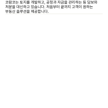
코람코는 토지를 개발하고, 공정과 자금을 관리하는 등 담보와
처분을 대신하고 있습니다. 처음부터 끝까지 고객이 원하는
NH 농협캐피탈빌딩2
광주 쌍암동 오피스텔
네덜란드 암스테르담
대구 범어 마크펠리스
무
라싸
부동산 솔루션을 제공합니다.
아트리움(the atrium)2
더
OUR EXPERT
해외인바운드
수익성과 신속성, 안정성을
부지 확보에서 설계·인허가·시공·
인구·수요 분석을 통한 맞춤형 상품
도심 핵심 입지와 생활밀착형
국내 리츠 시장점유율 1위 운용사의
운용자산의 가치를 극대화하는
글로벌 네트워크, 철저한 리스크
기반으로 재건축·재개발 사업을
운영까지 전 주기의 성공적 경험을
기획으로 장기 안정성을 갖춘
고품격 설계로 가치 상승 잠재력이
검증된 운용전략을 바탕으로
맞춤형 자산관리와 ESG 전략에
분석, 액티브 운용 3박자를 결합해
이끌어드리는 고객의 가장
바탕으로 데이터센터 투자 최적의
임대주택 및 시니어하우징 투자
높은 주거시설을 개발합니다.
안정적이고 차별화된 오피스
기반한 전략으로 안정적으로
안정성이 검증된 해외 부동산 투자
믿음직한 파트너가 되어
솔루션을 제공합니다.
기회를 제공합니다.
개발투자 기회를 발굴합니다.
자산을 관리/운영합니다.
기회를 발굴합니다.
드리겠습니다.