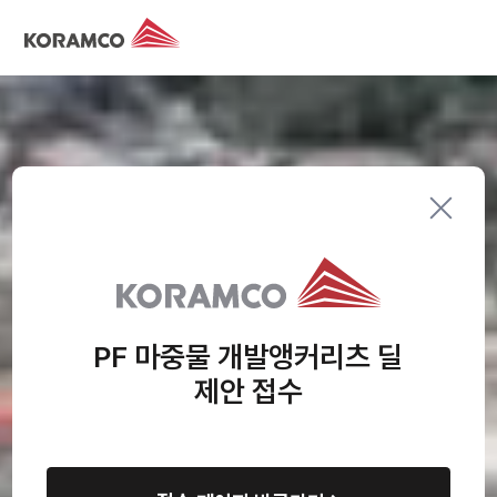
PF 마중물 개발앵커리츠 딜
제안 접수