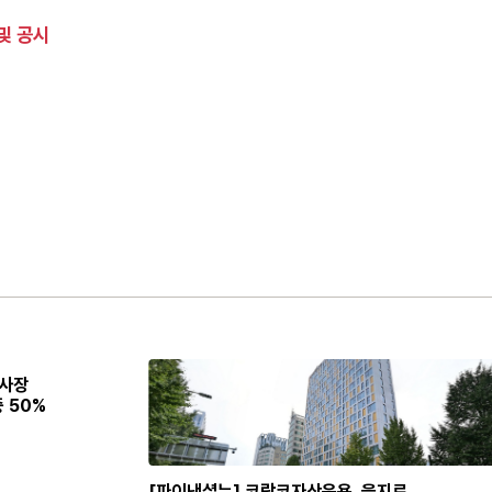
및 공시
 사장
 50%
[파이낸셜뉴] 코람코자산운용, 을지로