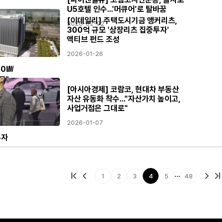
U5호텔 인수...'머큐어'로 탈바꿈
[이데일리] 주택도시기금 앵커리츠,
2026-02-02
300억 규모 '상장리츠 집중투자'
액티브 펀드 조성
2026-01-26
00㎿
모"
[아시아경제] 코람코, 현대차 부동산
자산 유동화 착수…"자산가치 높이고,
사업거점은 그대로"
2026-01-07
투자
…
1
2
3
4
5
48